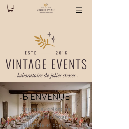
BIENVENUE
Ensemble, créons un
mariage qui vous
ressemble et dont on