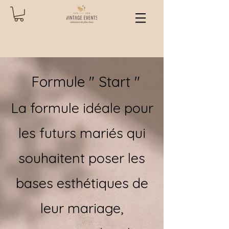
Formule " Start "
La formule idéale pour
les futurs mariés qui
souhaitent poser les
bases esthétiques de
leur mariage,