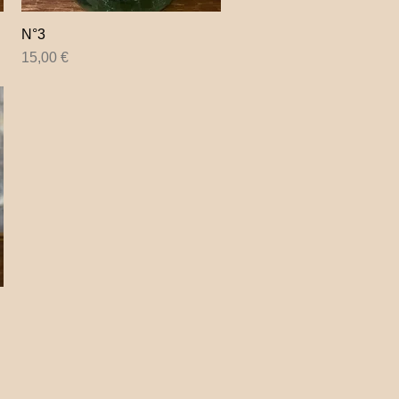
N°3
Aperçu rapide
Prix
15,00 €