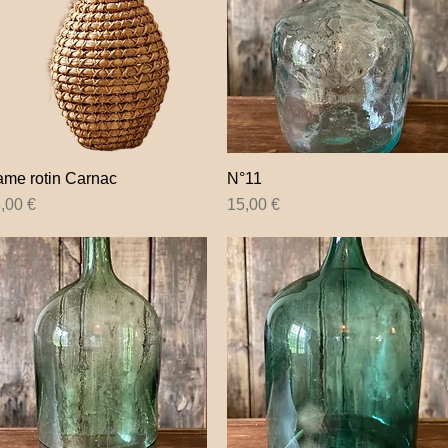
me rotin Carnac
Aperçu rapide
N°11
Aperçu rapide
ix
Prix
,00 €
15,00 €