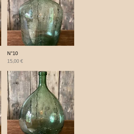
N°10
Aperçu rapide
Prix
15,00 €