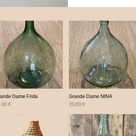
ande Dame Frida
Aperçu rapide
Grande Dame NINA
Aperçu rapide
ix
Prix
,00 €
20,00 €