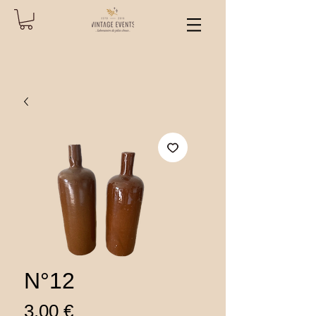
N°12
Prix
3,00 €