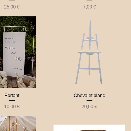
Prix
Prix
25,00 €
7,00 €
Portant
Chevalet blanc
Prix
Prix
10,00 €
20,00 €