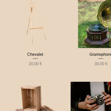
Chevalet
Gramophon
Prix
Prix
20,00 €
30,00 €