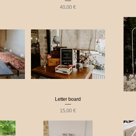
Prix
40,00 €
Letter board
Prix
15,00 €