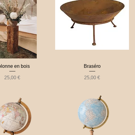
lonne en bois
Braséro
Prix
Prix
25,00 €
25,00 €