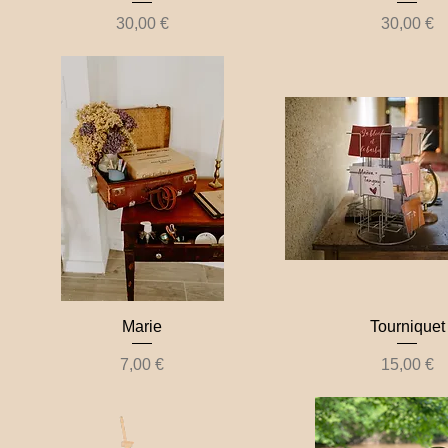
Prix
Prix
30,00 €
30,00 €
Marie
Tourniquet
Prix
Prix
7,00 €
15,00 €